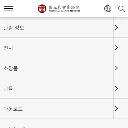
관람 정보
전시
소장품
교육
홈
전시
전시회고
다운로드
천년의 신비한 만남──북송 서