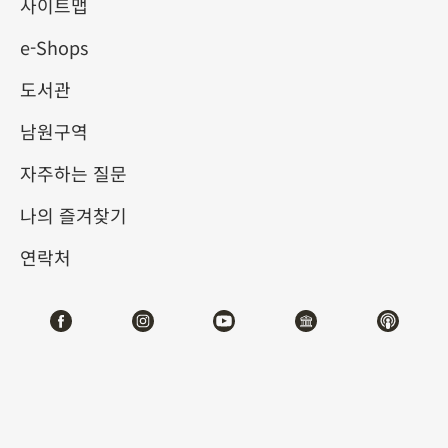
원아집(西園雅集) 이야기
사이트맵
e-Shops
2025-10-10
2026-01-07
도서관
제1전시관
202,204,206,208,210,212
남원구역
자주하는 질문
테마사이트 관람
나의 즐겨찾기
#서예
#회화
연락처
전시소개
서원아집(西園雅集)은 역사상 가장 명성이 높은, 고상