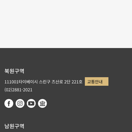
테마사이트 관람
리스트로 돌아가기
북원구역
111001타이베이시 스린구 즈산로 2단 221호
교통안내
(02)2881-2021
남원구역