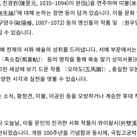
진경원(陳景元, 1035–1094)이 완(阮)을 연주하며 미불(米芾
론(無生論)’에 대해 논하는 장면 등이 담겨 있습니다. 이들 문
), 구양수(歐陽修, 1007–1072) 등의 명신들의 작품 및 
 수 있습니다.
 문예 천재의 서화 예술의 성취를 드러냅니다. 서예 부문에서
촉소첩(蜀素帖)〉 등의 명작을 통해 북송 말기 상의서풍(
그린 세상에 보기 드문 작품 〈오마도(五馬圖)〉, 충실한 
양한 시각과 실천을 엿볼 수 있습니다.
는 소식, 황정견, 미불, 이공린 등을 모방하거나 계승한 후대
나 오늘날, 이들 문인의 진귀한 서화 작품이 와이솽시(外雙
현되었습니다. 개원 100주년을 기념함과 동시에, 국립고궁