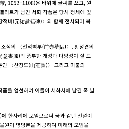
, 1052–1108)은 바위에 글씨를 쓰고, 원
화 엘리트가 남긴 서화 작품은 당시 정세에 깊
〈원우당적비(元祐黨籍碑)〉와 함께 전시되어 북
는 소식의 〈전적벽부(前赤壁賦)〉, 황정견의
尚意書風)의 풍부한 개성과 다양성이 잘 드
모본인 〈산장도(山莊圖)〉 그리고 미불의
 작품을 엄선하여 이들이 서화사에 남긴 폭 넓
溪)에 한자리에 모임으로써 꿈과 같던 전설이
박물원이 영양분을 제공하여 미래의 모범을