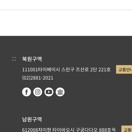
:::
북원구역
111001타이베이시 스린구 즈산로 2단 221호
교통안
(02)2881-2021
남원구역
612008쟈이현 타이바오시 구궁다다오 888호号
교통