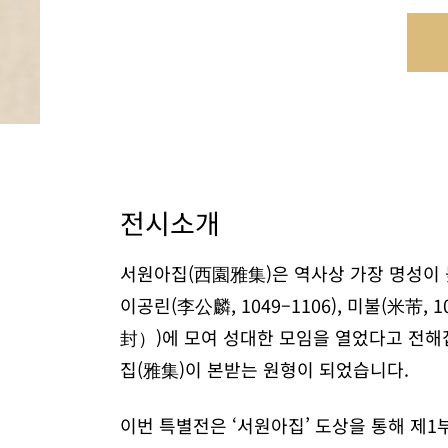
전시소개
서원아집(西園雅集)은 역사상 가장 명성이 높은,
이공린(李公麟, 1049–1106), 미불(米芾,
封）)에 모여 성대한 모임을 열었다고 전해
집(雅集)이 본받는 원형이 되었습니다.
이번 특별전은 ‘서원아집’ 도상을 통해 제1부