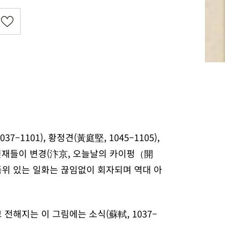
101), 황정견(黃庭堅, 1045–1105),
예술의 천재들이 변경(汴京, 오늘날의 카이펑（開
품위 있는 일화는 끊임없이 회자되며 역대 아
 전해지는 이 그림에는 소식(蘇軾, 1037–