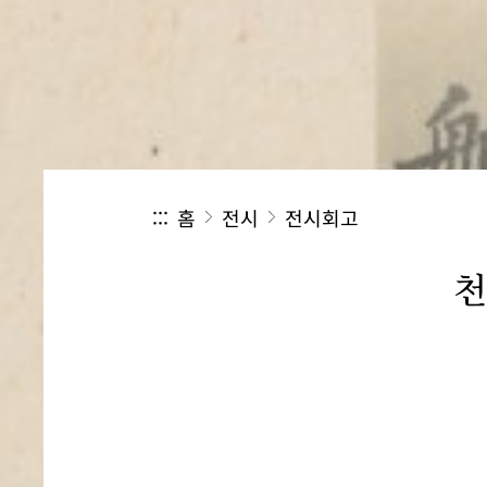
:::
홈
전시
전시회고
천