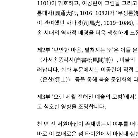
1101)이 휘호하고, 이공린이 그림을 그리고, 
통대사(圓通大師, 1016–1082)가 ‘무생
이 관여했던 사마광(司馬光, 1019–1086
송 시대의 역사적 배경을 더욱 생생하게 느낄
제2부 ‘편안한 마음, 펼쳐지는 뜻’은 이들
〈자서송풍각시(自書松風閣詩)〉, 미불의 〈
러납니다. 회화 부문에서는 이공린이 직접 
〈운산(雲山)〉 등을 통해 북송 문인화의 다
제3부 ‘오랜 세월 전해진 예술의 모범’에서
고 심오한 영향을 조명합니다.
천 년 전 서원아집이 존재했는지 여부를 떠
바로 이 보배로운 섬 타이완에서 마침내 실