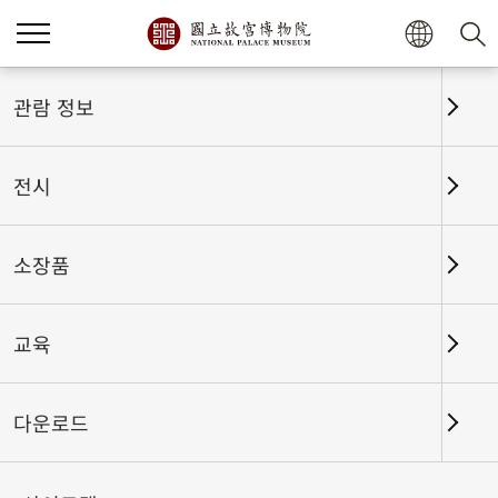
관람 정보
전시
소장품
교육
홈
전시
전시회고
다운로드
천년의 신비한 만남──북송 서