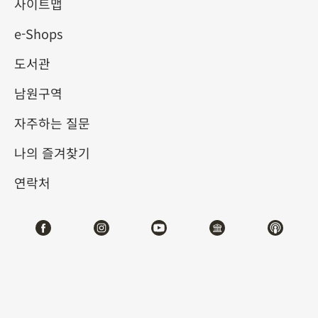
원아집(西園雅集) 이야기
사이트맵
e-Shops
2025-10-10
2026-01-07
도서관
제1전시관
202,204,206,208,210,212
남원구역
자주하는 질문
테마사이트 관람
나의 즐겨찾기
#서예
#회화
연락처
전시소개
서원아집(西園雅集)은 역사상 가장 명성이 높은, 고상