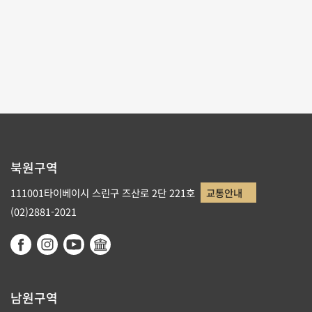
테마사이트 관람
리스트로 돌아가기
북원구역
111001타이베이시 스린구 즈산로 2단 221호
교통안내
(02)2881-2021
남원구역