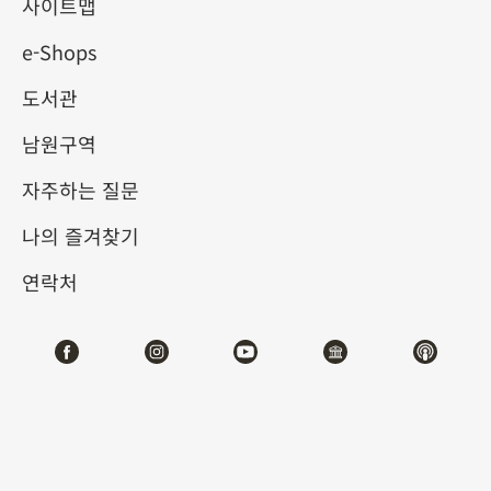
원아집(西園雅集) 이야기
사이트맵
e-Shops
2025-10-10
2026-01-07
도서관
제1전시관
202,204,206,208,210,212
남원구역
자주하는 질문
테마사이트 관람
나의 즐겨찾기
#서예
#회화
연락처
전시소개
서원아집(西園雅集)은 역사상 가장 명성이 높은, 고상