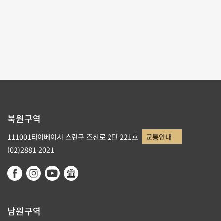
테마사이트 관람
리스트로 돌아가기
북원구역
111001타이베이시 스린구 즈산로 2단 221호
교통안내
(02)2881-2021
남원구역