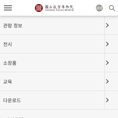
관람 정보
전시
소장품
교육
홈
전시
전시회고
다운로드
천년의 신비한 만남──북송 서