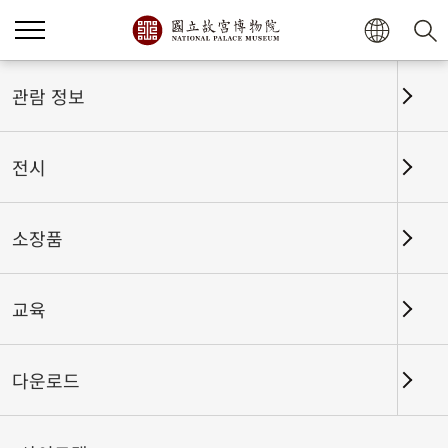
관람 정보
전시
소장품
교육
홈
전시
전시회고
다운로드
꿈의 송판본 200종──고궁박