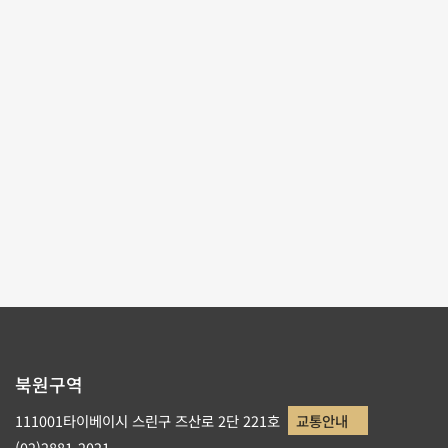
포맷:
PDF
파일크기:
446 KB
다운로드 회수:
0
테마사이트 관람
리스트로 돌아가기
북원구역
111001타이베이시 스린구 즈산로 2단 221호
교통안내
(02)2881-2021