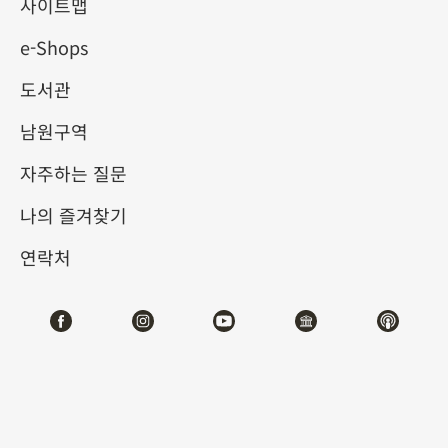
물원 송판본 도서의 정수 (I)
사이트맵
e-Shops
2025-10-03
2026-01-04
도서관
제1전시관
103,104
남원구역
자주하는 질문
테마사이트 관람
나의 즐겨찾기
#도서문헌
연락처
전시소개
9세기 후반 당대 중기에서 말기로 들어서면서, 목판 인