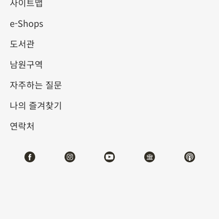
물원 송판본 도서의 정수 (I)
사이트맵
e-Shops
2025-10-03
2026-01-04
도서관
제1전시관
103,104
남원구역
자주하는 질문
테마사이트 관람
나의 즐겨찾기
#도서문헌
연락처
전시소개
9세기 후반 당대 중기에서 말기로 들어서면서, 목판 인