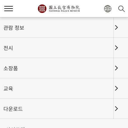
관람 정보
전시
소장품
교육
홈
전시
전시회고
다운로드
꿈의 송판본 200종──고궁박