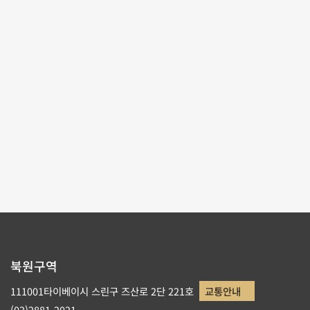
포맷:
PDF
파일크기:
446 KB
다운로드 회수:
0
테마사이트 관람
리스트로 돌아가기
북원구역
111001타이베이시 스린구 즈산로 2단 221호
교통안내
(02)2881-2021