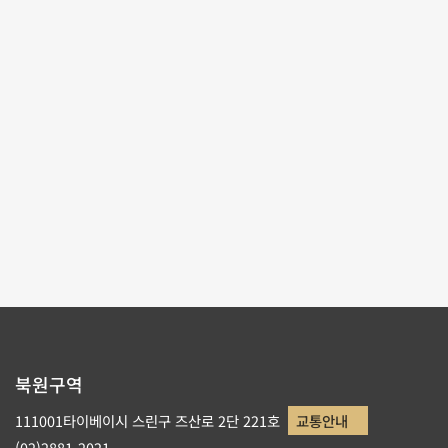
포맷:
PDF
파일크기:
446 KB
다운로드 회수:
0
테마사이트 관람
리스트로 돌아가기
북원구역
111001타이베이시 스린구 즈산로 2단 221호
교통안내
(02)2881-2021