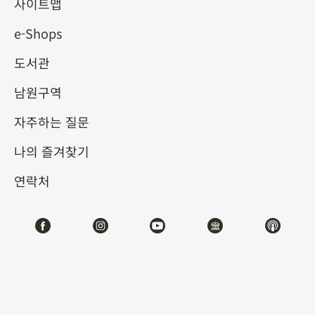
물원 송판본 도서의 정수 (I)
사이트맵
e-Shops
2025-10-03
2026-01-04
도서관
제1전시관
103,104
남원구역
자주하는 질문
테마사이트 관람
나의 즐겨찾기
#도서문헌
연락처
전시소개
9세기 후반 당대 중기에서 말기로 들어서면서, 목판 인