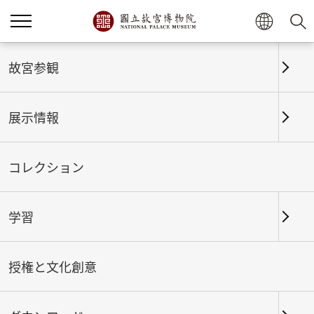
故宮参観
展示情報
コレクション
学習
ホーム
展示情報
これまでの展覧
授権と文化創意
甲子万年：国立故宮博物院開