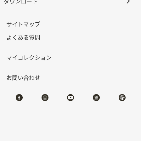
館100年記念特別展
ダウンロード
2025-10-04
2026-01-04
サイトマップ
よくある質問
北部院区 第一展覧館
105,107
マイコレクション
特設サイト
お問い合わせ
#書道
#絵画
#図書文献
#器物
展示概要