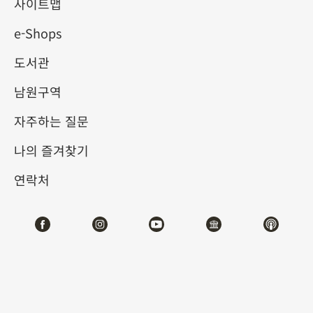
립고궁박물원 100주년 특별전
사이트맵
e-Shops
2025-10-04
2026-01-04
도서관
제1전시관
105,107
남원구역
자주하는 질문
테마사이트 관람
나의 즐겨찾기
#서예
#회화
#도서문헌
#기물
연락처
전시소개
국립고궁박물원은 단지 유물을 소장하는 기관이 아니라