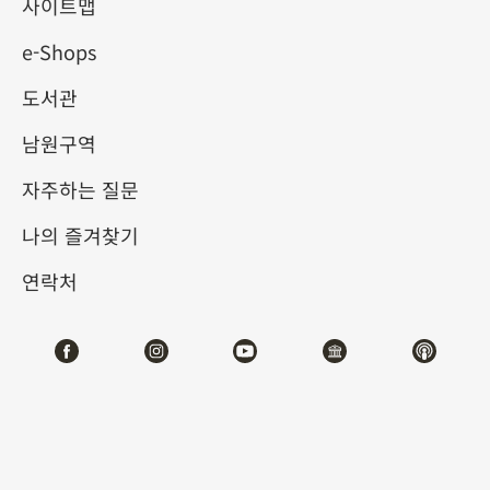
립고궁박물원 100주년 특별전
사이트맵
e-Shops
2025-10-04
2026-01-04
도서관
제1전시관
105,107
남원구역
자주하는 질문
테마사이트 관람
나의 즐겨찾기
#서예
#회화
#도서문헌
#기물
연락처
전시소개
국립고궁박물원은 단지 유물을 소장하는 기관이 아니라