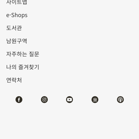
립고궁박물원 100주년 특별전
사이트맵
e-Shops
2025-10-04
2026-01-04
도서관
제1전시관
105,107
남원구역
자주하는 질문
테마사이트 관람
나의 즐겨찾기
#서예
#회화
#도서문헌
#기물
연락처
전시소개
국립고궁박물원은 단지 유물을 소장하는 기관이 아니라