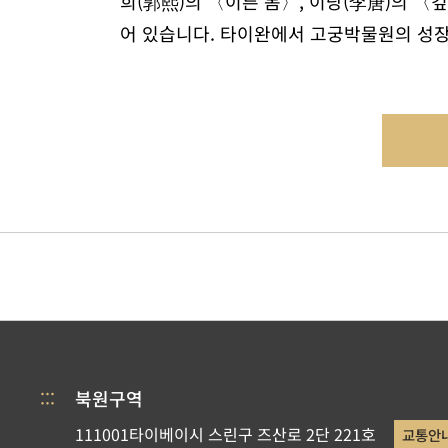
희(郭熙)의 〈이른 봄〉, 이당(李唐)의 
어 있습니다. 타이완에서 고궁박물원의 성장
:::
북원구역
111001타이베이시 스린구 즈산로 2단 221호
교통안