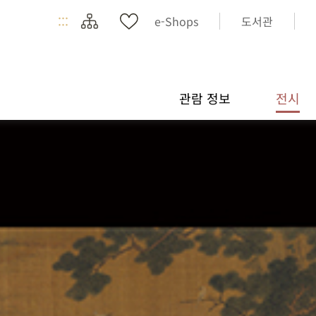
:::
e-Shops
도서관
관람 정보
전시