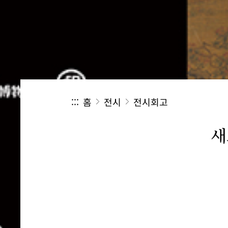
:::
홈
전시
전시회고
새