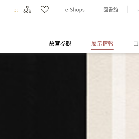
:::
e-Shops
図書館
故宮参観
展示情報
コ