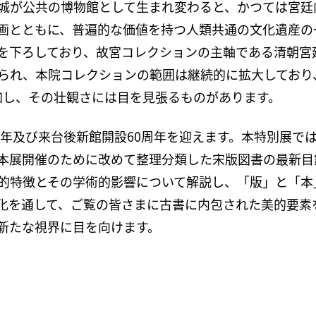
城が公共の博物館として生まれ変わると、かつては宮廷
画とともに、普遍的な価値を持つ人類共通の文化遺産の
を下ろしており、故宮コレクションの主軸である清朝宮
られ、本院コレクションの範囲は継続的に拡大しており
加し、その壮観さには目を見張るものがあります。
周年及び来台後新館開設60周年を迎えます。本特別展で
本展開催のために改めて整理分類した宋版図書の最新目
的特徴とその学術的影響について解説し、「版」と「本
化を通して、ご覧の皆さまに古書に内包された美的要素
新たな視界に目を向けます。