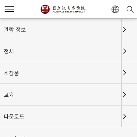
관람 정보
전시
소장품
교육
홈
전시
전시회고
다운로드
꿈의 송판본 200종──고궁박