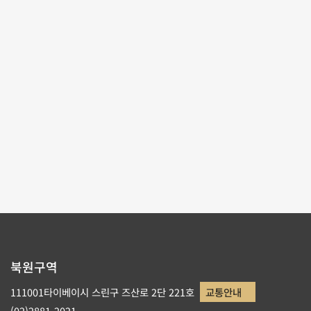
포맷:
PDF
파일크기:
446 KB
다운로드 회수:
0
테마사이트 관람
리스트로 돌아가기
북원구역
111001타이베이시 스린구 즈산로 2단 221호
교통안내
(02)2881-2021