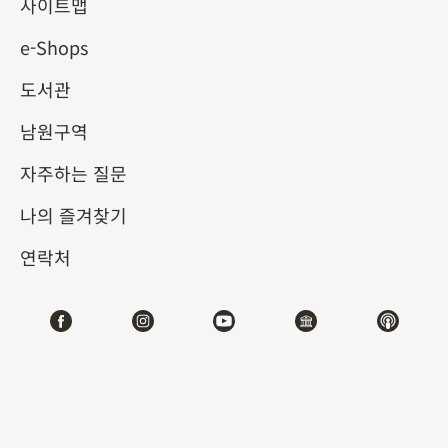
물원 송판본 도서의 정수 (II)
사이트맵
e-Shops
2026-01-10
2026-04-12
도서관
제1전시관
103,104
남원구역
자주하는 질문
테마사이트 관람
나의 즐겨찾기
#도서문헌
연락처
전시소개
9세기 후반 당대 중기에서 말기로 들어서면서, 목판 인