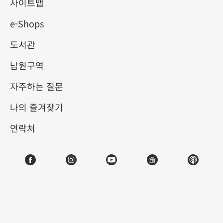
사이트맵
2026-01-16
2026-04-06
e-Shops
제1전시관
208
도서관
남원구역
테마사이트 관람
자주하는 질문
#서예
나의 즐겨찾기
연락처
전시소개
본원이 소장한 유물은 《문화자산보존법》에 의거하여
「국보」, 「중요유물」과 「일반유물」의 세가지로
나뉩니다. 국보가 비록 여러 전시에 전시가 되고 있지만