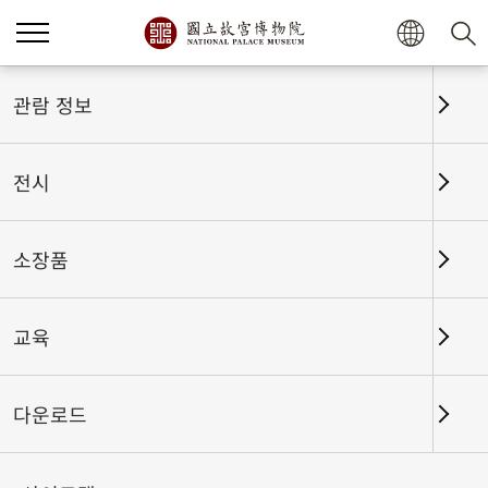
관람 정보
전시
소장품
교육
홈
전시
전시회고
다운로드
국보집중조명 2026-I