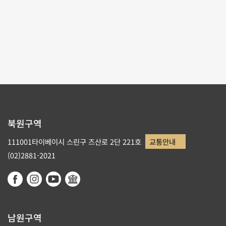
테마사이트 관람
리스트로 돌아가기
북원구역
111001타이베이시 스린구 즈산로 2단 221호
교통안내
(02)2881-2021
남원구역