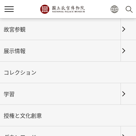
故宮参観
展示情報
コレクション
学習
ホーム
展示情報
これまでの展覧
授権と文化創意
蘭亭狂──「蘭亭序」に魅了