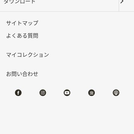
された9人の皇帝と権臣、文
ダウンロード
人たち
サイトマップ
2026-01-16
2026-04-06
よくある質問
北部院区 第一展覧館
212
マイコレクション
特設サイト
お問い合わせ
#書道
展示概要