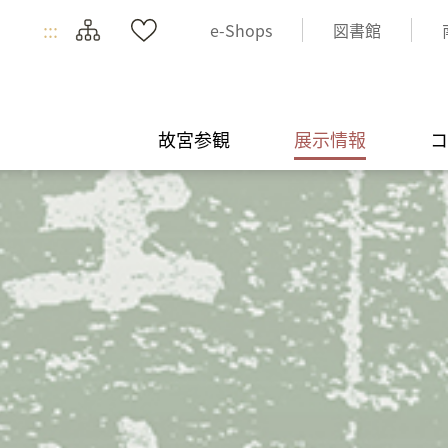
:::
e-Shops
図書館
故宮参観
展示情報
コ