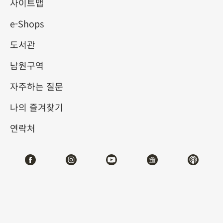
빠진 아홉 명의 황제, 권신, 문
사이트맵
e-Shops
인과 고상한 선비들
도서관
2026-01-16
2026-04-06
남원구역
제1전시관
212
자주하는 질문
나의 즐겨찾기
테마사이트 관람
연락처
#서예
전시소개