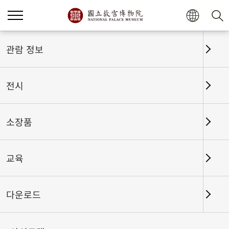
관람 정보
전시
소장품
교육
홈
전시
전시회고
다운로드
난정벽(蘭亭癖)-〈난정서〉에