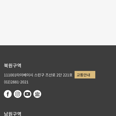
테마사이트 관람
리스트로 돌아가기
북원구역
111001타이베이시 스린구 즈산로 2단 221호
교통안내
(02)2881-2021
남원구역