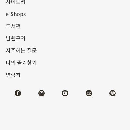
빠진 아홉 명의 황제, 권신, 문
사이트맵
e-Shops
인과 고상한 선비들
도서관
2026-01-16
2026-04-06
남원구역
제1전시관
212
자주하는 질문
나의 즐겨찾기
테마사이트 관람
연락처
#서예
전시소개