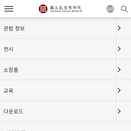
관람 정보
전시
소장품
교육
홈
전시
전시회고
다운로드
난정벽(蘭亭癖)-〈난정서〉에