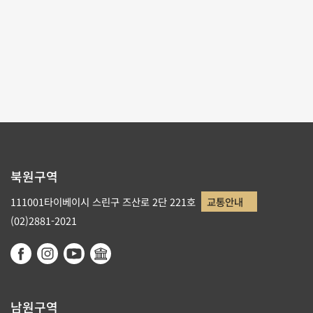
테마사이트 관람
리스트로 돌아가기
북원구역
111001타이베이시 스린구 즈산로 2단 221호
교통안내
(02)2881-2021
남원구역