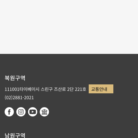
테마사이트 관람
리스트로 돌아가기
북원구역
111001타이베이시 스린구 즈산로 2단 221호
교통안내
(02)2881-2021
남원구역