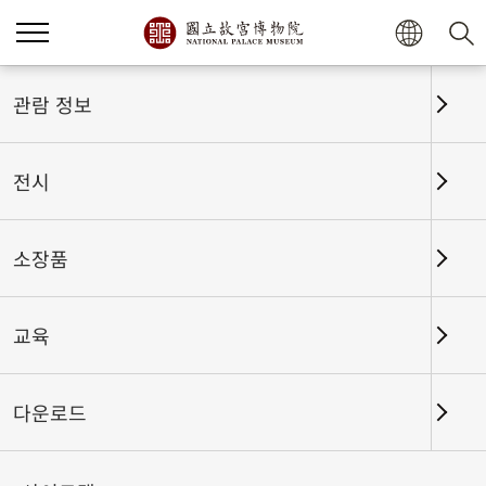
관람 정보
전시
소장품
교육
홈
전시
전시회고
다운로드
난정벽(蘭亭癖)-〈난정서〉에