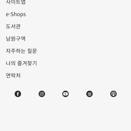
빠진 아홉 명의 황제, 권신, 문
사이트맵
e-Shops
인과 고상한 선비들
도서관
2026-01-16
2026-04-06
남원구역
제1전시관
212
자주하는 질문
나의 즐겨찾기
테마사이트 관람
연락처
#서예
전시소개