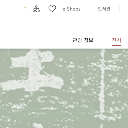
:::
e-Shops
도서관
관람 정보
전시