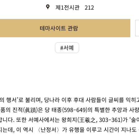
제1전시관
212
테마사이트 관람
#서예
의 행서’로 불리며, 당나라 이후 후대 사람들이 글씨를 익히
품의 진적(眞蹟)은 당 태종(598–649)의 특별한 추앙과 
다. 또한 서예사에서는 왕희지(王羲之, 303–361)가 ‘술
지는데, 이 역시 〈난정서〉가 유행을 이루고 시간이 지나도 