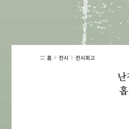
:::
홈
전시
전시회고
난
홉