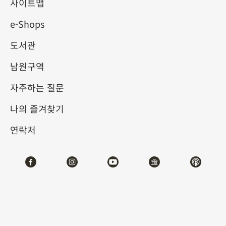
사이트맵
2026-01-20
2026-04-12
e-Shops
제1전시관
202
도서관
남원구역
테마사이트 관람
자주하는 질문
#서예
#회화
나의 즐겨찾기
연락처
전시소개
전시작품 리스트：
북위 북위사람 화엄경 필사