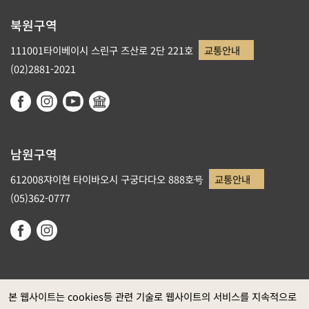
북원구역
111001타이베이시 스린구 즈산로 2단 221호
교통안내
(02)2881-2021
남원구역
612008쟈이현 타이바오시 구궁다다오 888호号
교통안내
(05)362-0777
본 웹사이트는 cookies등 관련 기술로 웹사이트의 서비스를 지속적으로