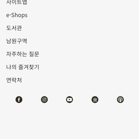
사이트맵
2026-01-20
2026-04-12
e-Shops
제1전시관
202
도서관
남원구역
테마사이트 관람
자주하는 질문
#서예
#회화
나의 즐겨찾기
연락처
전시소개
전시작품 리스트：
북위 북위사람 화엄경 필사