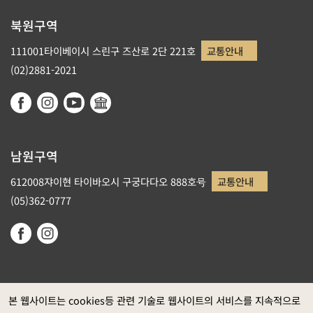
북원구역
111001타이베이시 스린구 즈산로 2단 221호
교통안내
(02)2881-2021
남원구역
612008쟈이현 타이바오시 구궁다다오 888호号
교통안내
(05)362-0777
본 웹사이트는 cookies등 관련 기술로 웹사이트의 서비스를 지속적으로