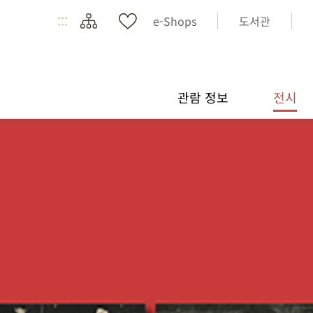
:::
e-Shops
도서관
관람 정보
전시