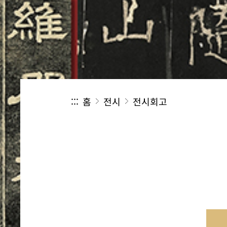
:::
홈
전시
전시회고