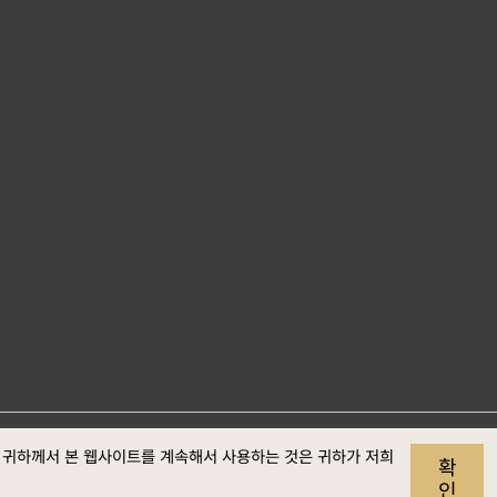
. 귀하께서 본 웹사이트를 계속해서 사용하는 것은 귀하가 저희
사이트 자료개
개인정보
보안정
웹접근성
확
보호
책
정보
인