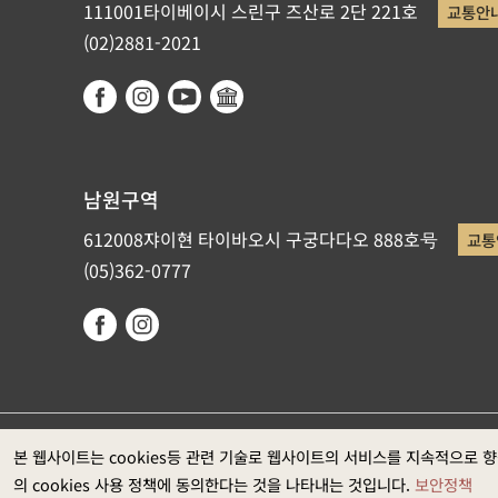
111001타이베이시 스린구 즈산로 2단 221호
교통안
(02)2881-2021
남원구역
612008쟈이현 타이바오시 구궁다다오 888호号
교통
(05)362-0777
국립고궁박물원이 저작권을 갖고 있습니다. 권장 웹브라우저: Ed
본 웹사이트는 cookies등 관련 기술로 웹사이트의 서비스를 지속적으로 
의 cookies 사용 정책에 동의한다는 것을 나타내는 것입니다.
보안정책
과는1920*1080입니다)