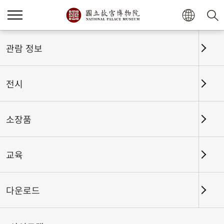
관람 정보
전시
소장품
교육
홈
전시
전시회고
다운로드
진당(晉唐) 법서와 각첩 선집