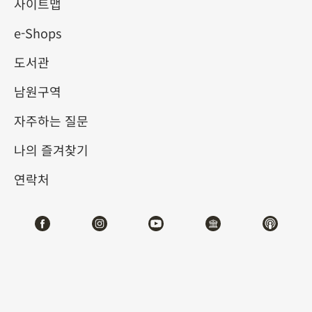
사이트맵
2026-01-22
2026-04-12
e-Shops
제1전시관
204,206
도서관
남원구역
테마사이트 관람
자주하는 질문
#서예
나의 즐겨찾기
연락처
전시소개
각첩 가운데에서도 정교하고 아름다운 것은 북송 시기
에 이미 ‘진적보다 한 등급 아래에 해당한다’라는 칭찬
을 받았으며 활자 인쇄술이 발명되기 이전 옛 중국에서