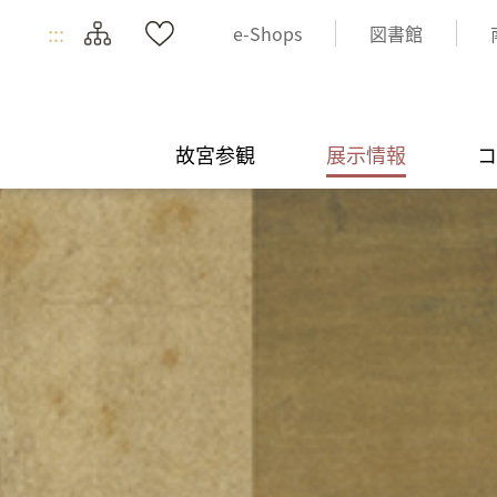
:::
e-Shops
図書館
故宮参観
展示情報
コ