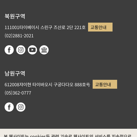
북원구역
111001타이베이시 스린구 즈산로 2단 221호
교통안내
(02)2881-2021
남원구역
612008쟈이현 타이바오시 구궁다다오 888호号
교통안내
(05)362-0777
본 웹사이트는 cookies등 관련 기술로 웹사이트의 서비스를 지속적으로