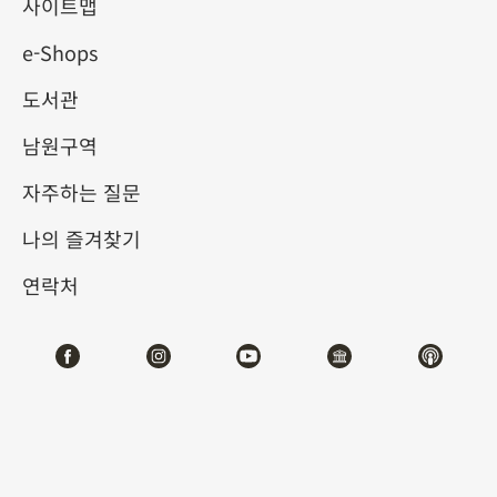
사이트맵
2026-01-17
2026-04-06
e-Shops
제1전시관
210
도서관
남원구역
테마사이트 관람
자주하는 질문
#서예
#회화
나의 즐겨찾기
연락처
전시소개
동물과 인간의 관계는 떼려야 뗄 수 없는 것으로, 예로
부터 문학과 예술 창작의 중요한 소재가 되어 왔습니다.
이번 《동물과 함께하다》 특별전은 역대에 걸쳐 풍부