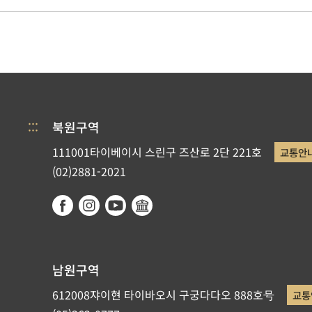
:::
북원구역
111001타이베이시 스린구 즈산로 2단 221호
교통안
(02)2881-2021
남원구역
612008쟈이현 타이바오시 구궁다다오 888호号
교통