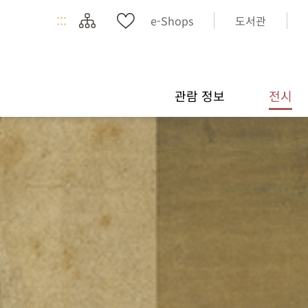
:::
e-Shops
도서관
관람 정보
전시