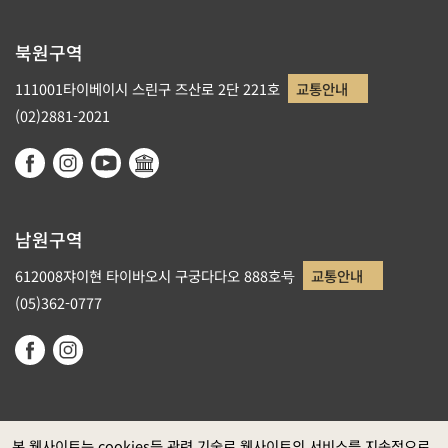
북원구역
111001타이베이시 스린구 즈산로 2단 221호
교통안내
(02)2881-2021
남원구역
612008쟈이현 타이바오시 구궁다다오 888호号
교통안내
(05)362-0777
본 웹사이트는 cookies등 관련 기술로 웹사이트의 서비스를 지속적으로