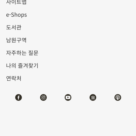
사이트맵
2026-01-17
2026-04-06
e-Shops
제1전시관
210
도서관
남원구역
테마사이트 관람
자주하는 질문
#서예
#회화
나의 즐겨찾기
연락처
전시소개
동물과 인간의 관계는 떼려야 뗄 수 없는 것으로, 예로
부터 문학과 예술 창작의 중요한 소재가 되어 왔습니다.
이번 《동물과 함께하다》 특별전은 역대에 걸쳐 풍부