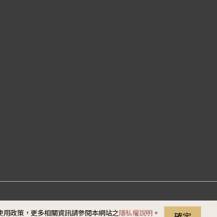
站資料開放宣告
隱私權
安全政策
無障礙說明
e使用政策，更多相關資訊請參閱本網站之
隱私權說明
。
確定