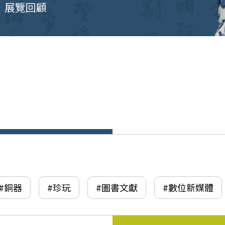
展覽回顧
#銅器
#珍玩
#圖書文獻
#數位新媒體