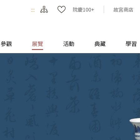
:::
院慶100+
故宮商店
參觀
展覽
活動
典藏
學習