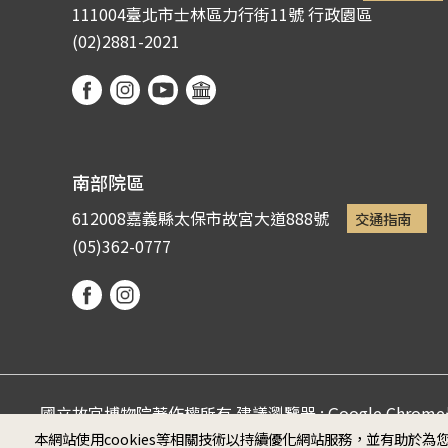
111004臺北市士林區力行街11號
行政園區
(02)2881-2021
南部院區
612008嘉義縣太保市故宮大道888號
交通指南
(05)362-0777
國立故宮博物院著作權所有 建議瀏覽器 : Google Chro
本網站使用cookies等相關技術以持續優化網站服務，並有助於
Microsoft Edge (螢幕最佳顯示效果為1920*1080)