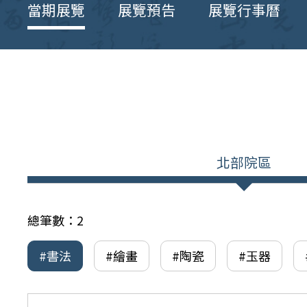
當期展覽
展覽預告
展覽行事曆
北部院區
總筆數：
2
#書法
#繪畫
#陶瓷
#玉器