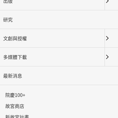
出版
#書法
#繪畫
#陶瓷
#玉器
#銅器
#
研究
文創與授權
多媒體下載
最新消息
院慶100+
故宮商店
祀與戎：古代兵器攻略
新故宮計畫