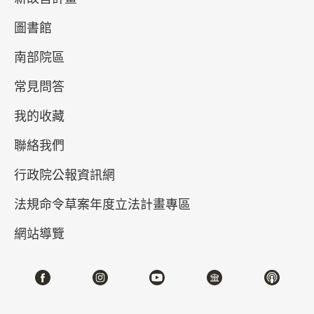
2023-12-01~2026-08-09
圖書館
#玉器 #銅器 #器物
南部院區
北部院區 第一展覽館
304
常見問答
我的收藏
聯絡我們
行政院公報資訊網
法規命令草案年度立法計畫專區
網站導覽