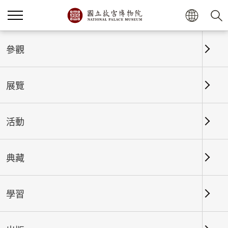
首頁
展覽
參觀
展覽
當期展覽
活動
典藏
北部院區
南部院區及其他地點
學習
總筆數：
3