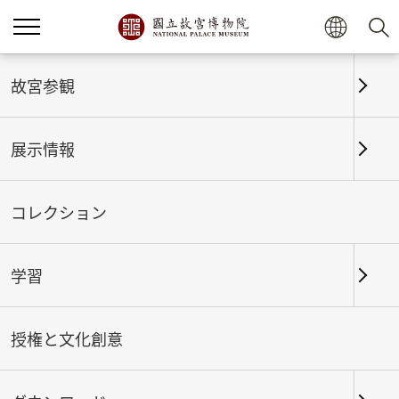
故宮参観
ホーム
故宮参観
展示場平面図
展示情報
第一展覧館
1F
コレクション
中文
English
한국어
学習
Français
Deutsch
Español
授権と文化創意
ไทย
Tiếng Việt
Bahasa Indonesia