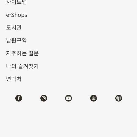
사이트맵
1층
2층
3F
제1전시관
e-Shops
B1
도서관
제2전시관
1F
남원구역
자주하는 질문
나의 즐겨찾기
연락처