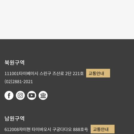
원 소장 옥기 명품전
2010-12-01~
북원구역
111001타이베이시 스린구 즈산로 2단 221호
교통안내
(02)2881-2021
남원구역
612008쟈이현 타이바오시 구궁다다오 888호号
교통안내