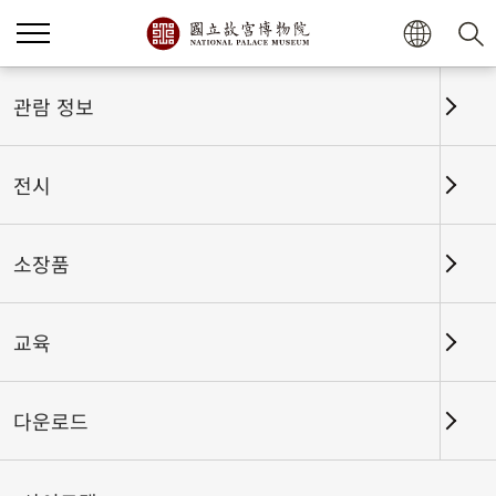
관람 정보
홈
관람 정보
전시구역 안내
전시
제1전시관
3F
소장품
中文
English
日本語
교육
Français
Deutsch
Español
다운로드
ไทย
Tiếng Việt
Bahasa Indonesia