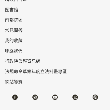
圖書館
南部院區
常見問答
我的收藏
聯絡我們
眾神降臨——沉浸故宮3.0數位展
行政院公報資訊網
2025-05-27~2025-08-31
#數位新媒體
法規命令草案年度立法計畫專區
網站導覽
北部院區 第一展覽館
105,107