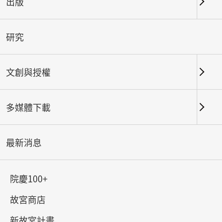
出版
關鍵字
研究
文創與授權
北部院區
南部院區及其他地點
多媒體下載
總筆數：
62
#書法
#繪畫
#陶瓷
#玉器
#銅器
#
最新消息
院慶100+
故宮商店
新故宮計畫