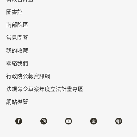
圖書館
南部院區
常見問答
我的收藏
聯絡我們
眾神降臨——沉浸故宮3.0數位展
行政院公報資訊網
2025-05-27~2025-08-31
#數位新媒體
法規命令草案年度立法計畫專區
網站導覽
北部院區 第一展覽館
105,107