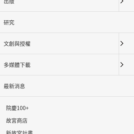
出版
關鍵字
研究
文創與授權
北部院區
南部院區及其他地點
多媒體下載
總筆數：
64
#書法
#繪畫
#陶瓷
#玉器
#銅器
#
最新消息
院慶100+
故宮商店
新故宮計畫