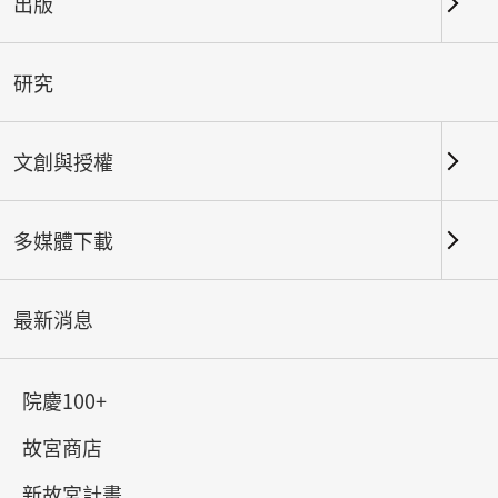
出版
關鍵字
研究
文創與授權
北部院區
南部院區及其他地點
多媒體下載
總筆數：
167
#書法
#繪畫
#陶瓷
#玉器
#銅器
#
最新消息
院慶100+
故宮商店
新故宮計畫