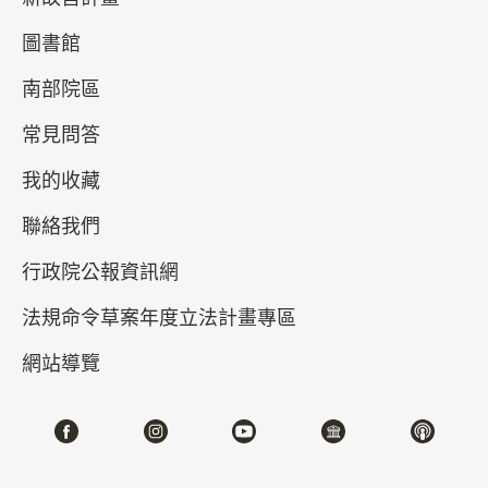
圖書館
南部院區
常見問答
我的收藏
聯絡我們
真假乾隆－清高宗的御筆與代筆
行政院公報資訊網
2026-04-21~2026-07-05
#書法 #繪畫
法規命令草案年度立法計畫專區
網站導覽
北部院區 第一展覽館
202,204,206