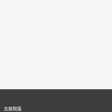
城
2024-12-14~2025-03-09
#圖書文獻
北部院區 第一展覽館
103
每頁筆數：
9
頁次：
1/13
1
2
3
4
5
北部院區