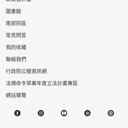
圖書館
南部院區
常見問答
我的收藏
聯絡我們
皕宋——故宮宋版圖書觀止 (II)
行政院公報資訊網
2026-01-10~2026-04-12
#圖書文獻
法規命令草案年度立法計畫專區
網站導覽
北部院區 第一展覽館
103,104