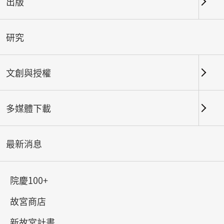
出版
關鍵字
研究
文創與授權
北部院區
南部院區及其他地點
多媒體下載
總筆數：
111
#書法
#繪畫
#陶瓷
#玉器
#銅器
#
最新消息
院慶100+
故宮商店
新故宮計畫