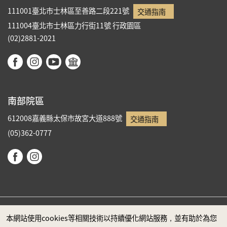
111001臺北市士林區至善路二段221號
交通指南
111004臺北市士林區力行街11號
行政園區
(02)2881-2021
南部院區
612008嘉義縣太保市故宮大道888號
交通指南
(05)362-0777
本網站使用cookies等相關技術以持續優化網站服務，並有助於為您
政府網站資料開放宣告