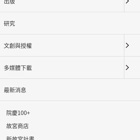
出版
關鍵字
研究
文創與授權
北部院區
南部院區及其他地點
多媒體下載
總筆數：
141
#書法
#繪畫
#陶瓷
#玉器
#銅器
#
最新消息
院慶100+
故宮商店
新故宮計畫