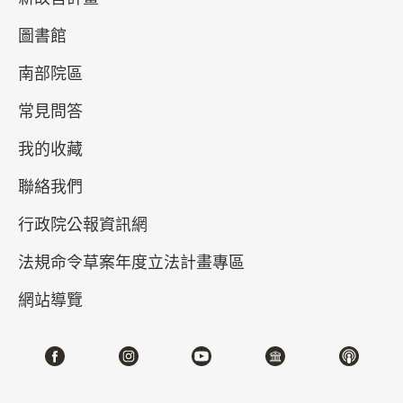
圖書館
南部院區
常見問答
我的收藏
聯絡我們
真假乾隆－清高宗的御筆與代筆
行政院公報資訊網
2026-04-21~2026-07-05
#書法 #繪畫
法規命令草案年度立法計畫專區
網站導覽
北部院區 第一展覽館
202,204,206