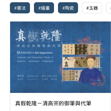
#書法
#繪畫
#陶瓷
#玉器
真假乾隆－清高宗的御筆與代筆