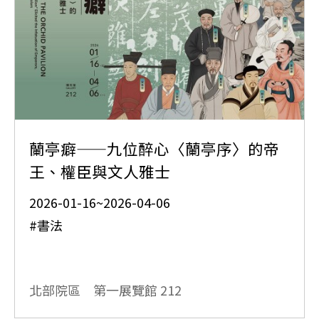
蘭亭癖——九位醉心〈蘭亭序〉的帝
王、權臣與文人雅士
2026-01-16~2026-04-06
#書法
北部院區 第一展覽館
212