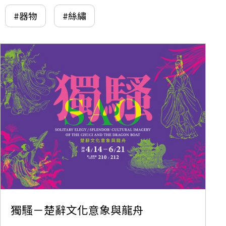
#器物
#絲繡
獨騷－楚辭文化意象與龍舟