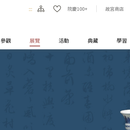
:::
院慶100+
故宮商店
參觀
展覽
活動
典藏
學習