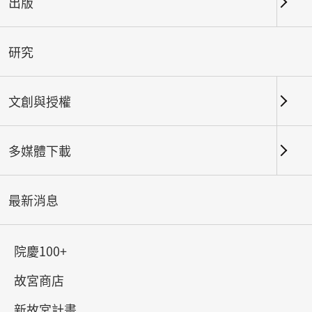
出版
關鍵字
研究
文創與授權
北部院區
南部院區及其他地點
多媒體下載
總筆數：
149
#書法
#繪畫
#陶瓷
#玉器
#銅器
#
最新消息
院慶100+
故宮商店
新故宮計畫