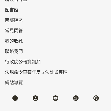
圖書館
南部院區
常見問答
我的收藏
聯絡我們
真假乾隆－清高宗的御筆與代筆
行政院公報資訊網
2026-04-21~2026-07-05
#書法 #繪畫
法規命令草案年度立法計畫專區
網站導覽
北部院區 第一展覽館
202,204,206