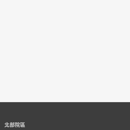
2025-10-03~2026-01-04
#圖書文獻
北部院區 第一展覽館
103,104
每頁筆數：
9
頁次：
1/23
1
2
3
4
5
北部院區