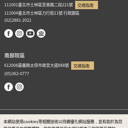
111001臺北市士林區至善路二段221號
交通指南
111004臺北市士林區力行街11號
行政園區
(02)2881-2021
南部院區
612008嘉義縣太保市故宮大道888號
交通指南
(05)362-0777
本網站使用cookies等相關技術以持續優化網站服務，並有助於為您
政府網站資料開放宣告