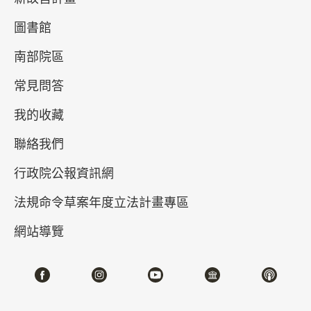
圖書館
南部院區
常見問答
我的收藏
聯絡我們
真假乾隆－清高宗的御筆與代筆
行政院公報資訊網
2026-04-21~2026-07-05
#書法 #繪畫
法規命令草案年度立法計畫專區
網站導覽
北部院區 第一展覽館
202,204,206