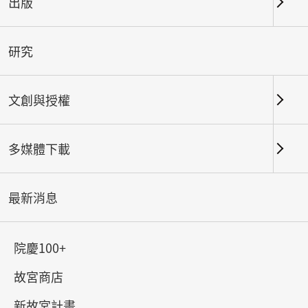
出版
關鍵字
研究
文創與授權
北部院區
南部院區及其他地點
多媒體下載
總筆數：
203
#書法
#繪畫
#陶瓷
#玉器
#銅器
#
最新消息
院慶100+
故宮商店
新故宮計畫