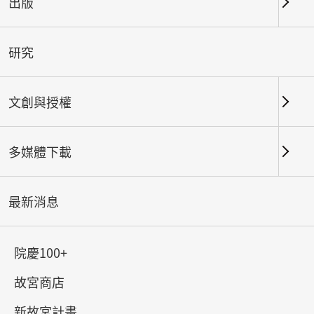
出版
關鍵字
研究
文創與授權
北部院區
南部院區及其他地點
多媒體下載
總筆數：
79
#書法
#繪畫
#陶瓷
#玉器
#銅器
#
最新消息
院慶100+
故宮商店
新故宮計畫