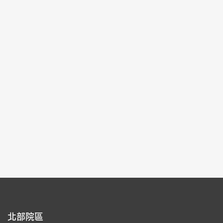
城
2024-12-14~2025-03-09
#圖書文獻
北部院區 第一展覽館
103
每頁筆數：
9
頁次：
1/9
1
2
3
4
5
北部院區