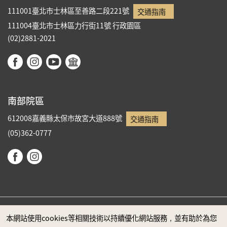
111001臺北市士林區至善路二段221號
交通指南
111004臺北市士林區力行街11號
行政園區
(02)2881-2021
南部院區
612008嘉義縣太保市故宮大道888號
交通指南
(05)362-0777
本網站使用cookies等相關技術以持續優化網站服務，並有助於為您
政府網站資料開放宣告