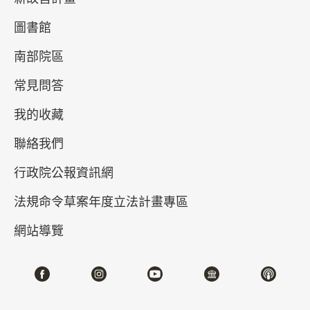
圖書館
南部院區
常見問答
我的收藏
聯絡我們
皕宋——故宮宋版圖書觀止 (II)
行政院公報資訊網
2026-01-10~2026-04-12
#圖書文獻
法規命令草案年度立法計畫專區
網站導覽
北部院區 第一展覽館
103,104