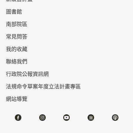
圖書館
南部院區
常見問答
我的收藏
聯絡我們
真假乾隆－清高宗的御筆與代筆
行政院公報資訊網
2026-04-21~2026-07-05
#書法 #繪畫
法規命令草案年度立法計畫專區
網站導覽
北部院區 第一展覽館
202,204,206