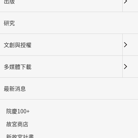
出版
關鍵字
研究
文創與授權
北部院區
南部院區及其他地點
多媒體下載
總筆數：
65
#書法
#繪畫
#陶瓷
#玉器
#銅器
#
最新消息
院慶100+
故宮商店
新故宮計畫