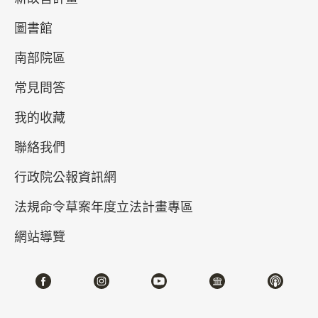
圖書館
南部院區
常見問答
我的收藏
聯絡我們
眾神降臨——沉浸故宮3.0數位展
行政院公報資訊網
2025-05-27~2025-08-31
#數位新媒體
法規命令草案年度立法計畫專區
網站導覽
北部院區 第一展覽館
105,107