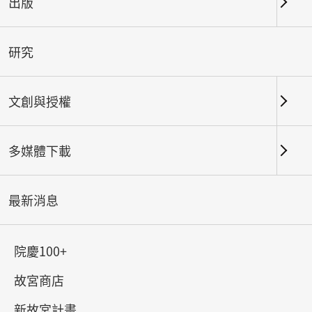
出版
關鍵字
研究
文創與授權
北部院區
南部院區及其他地點
多媒體下載
總筆數：
184
#書法
#繪畫
#陶瓷
#玉器
#銅器
#
最新消息
院慶100+
故宮商店
新故宮計畫