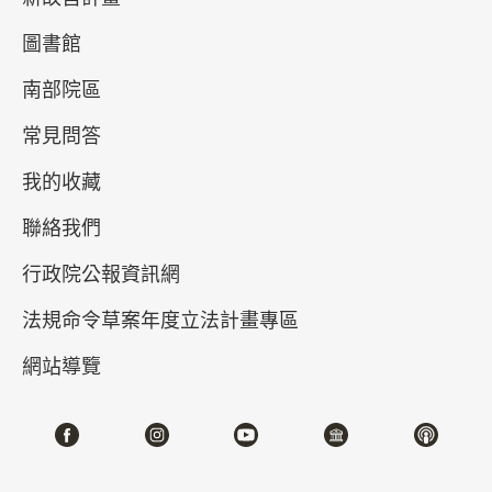
圖書館
南部院區
常見問答
我的收藏
聯絡我們
真假乾隆－清高宗的御筆與代筆
行政院公報資訊網
2026-04-21~2026-07-05
#書法 #繪畫
法規命令草案年度立法計畫專區
網站導覽
北部院區 第一展覽館
202,204,206