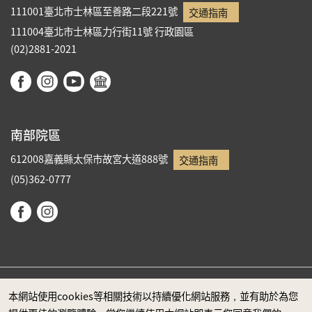
111001臺北市士林區至善路二段221號
交通指南
111004臺北市士林區力行街11號
行政園區
(02)2881-2021
南部院區
612008嘉義縣太保市故宮大道888號
交通指南
(05)362-0777
本網站使用cookies等相關技術以持續優化網站服務，並有助於為您
政府網站資料開放宣告