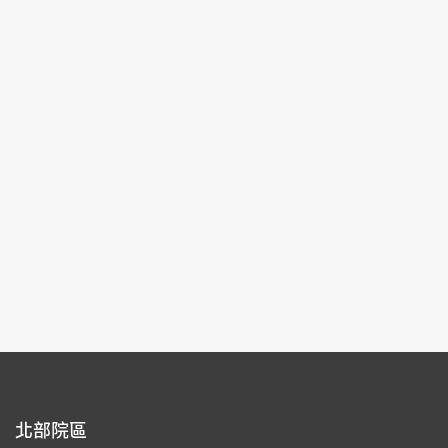
2025-10-03~2026-01-04
#圖書文獻
北部院區 第一展覽館
103,104
每頁筆數：
9
頁次：
1/22
1
2
3
4
5
北部院區