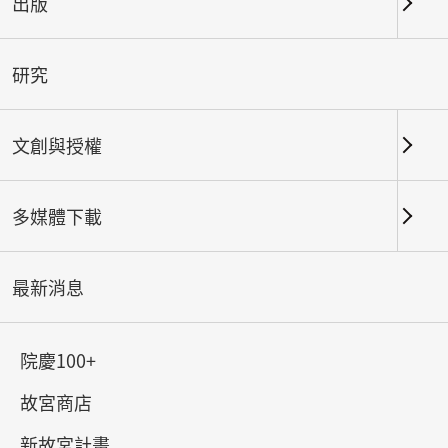
出版
關鍵字
研究
文創與授權
北部院區
南部院區及其他地點
多媒體下載
總筆數：
197
#書法
#繪畫
#陶瓷
#玉器
#銅器
#
最新消息
院慶100+
故宮商店
新故宮計畫