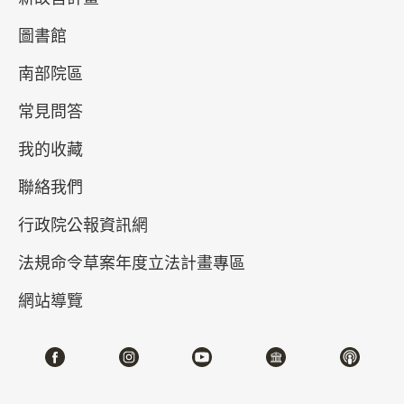
圖書館
南部院區
常見問答
我的收藏
聯絡我們
真假乾隆－清高宗的御筆與代筆
行政院公報資訊網
2026-04-21~2026-07-05
#書法 #繪畫
法規命令草案年度立法計畫專區
網站導覽
北部院區 第一展覽館
202,204,206