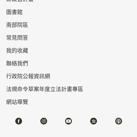
圖書館
南部院區
常見問答
我的收藏
聯絡我們
真假乾隆－清高宗的御筆與代筆
行政院公報資訊網
2026-04-21~2026-07-05
#書法 #繪畫
法規命令草案年度立法計畫專區
網站導覽
北部院區 第一展覽館
202,204,206