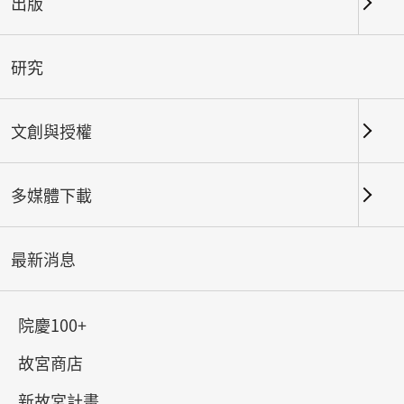
出版
關鍵字
研究
文創與授權
北部院區
南部院區及其他地點
多媒體下載
總筆數：
144
#書法
#繪畫
#陶瓷
#玉器
#銅器
#
最新消息
院慶100+
故宮商店
新故宮計畫