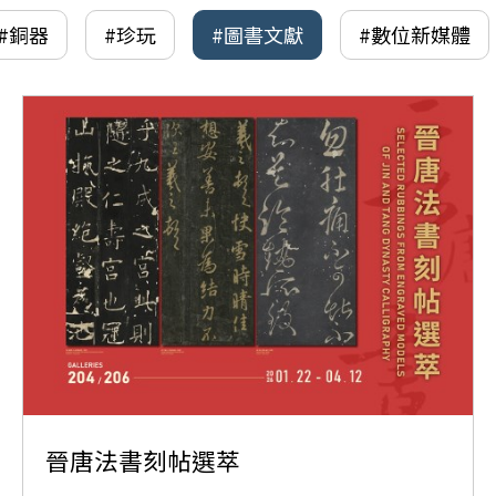
#銅器
#珍玩
#圖書文獻
#數位新媒體
晉唐法書刻帖選萃