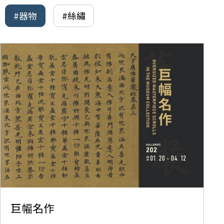
#器物
#絲繡
巨幅名作