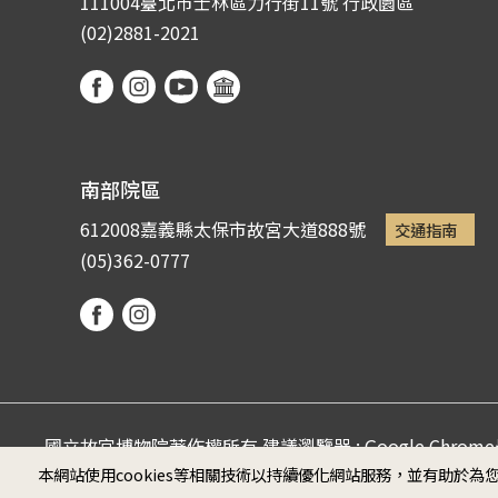
111004臺北市士林區力行街11號
行政園區
(02)2881-2021
南部院區
612008嘉義縣太保市故宮大道888號
交通指南
(05)362-0777
國立故宮博物院著作權所有 建議瀏覽器 : Google Chro
本網站使用cookies等相關技術以持續優化網站服務，並有助於
Microsoft Edge (螢幕最佳顯示效果為1920*1080)