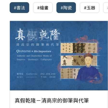
#書法
#繪畫
#陶瓷
#玉器
真假乾隆－清高宗的御筆與代筆