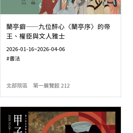
蘭亭癖——九位醉心〈蘭亭序〉的帝
王、權臣與文人雅士
2026-01-16~2026-04-06
#書法
北部院區 第一展覽館
212