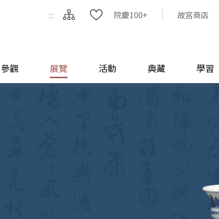
:::
院慶100+
故宮商店
參觀
展覽
活動
典藏
學習