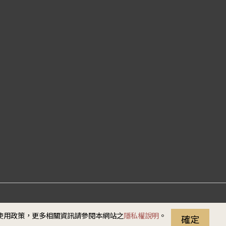
站資料開放宣告
隱私權
安全政策
無障礙說明
e使用政策，更多相關資訊請參閱本網站之
隱私權說明
。
確定