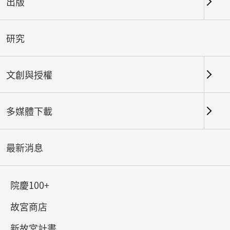
出版
關鍵字
研究
文創與授權
北部院區
南部院區及其他地點
多媒體下載
總筆數：
182
#書法
#繪畫
#陶瓷
#玉器
#銅器
#
最新消息
院慶100+
故宮商店
新故宮計畫