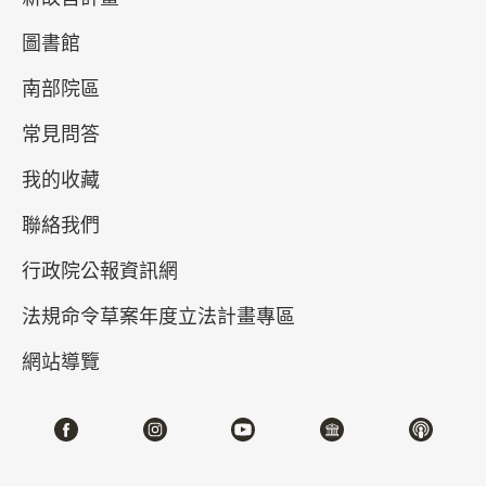
圖書館
南部院區
常見問答
我的收藏
聯絡我們
真假乾隆－清高宗的御筆與代筆
行政院公報資訊網
2026-04-21~2026-07-05
#書法 #繪畫
法規命令草案年度立法計畫專區
網站導覽
北部院區 第一展覽館
202,204,206