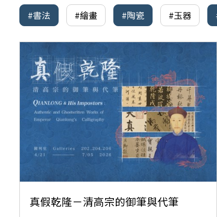
#書法
#繪畫
#陶瓷
#玉器
真假乾隆－清高宗的御筆與代筆