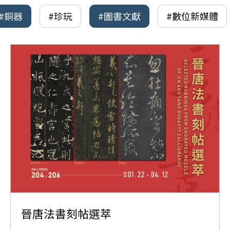
#銅器
#珍玩
#圖書文獻
#數位新媒體
晉唐法書刻帖選萃