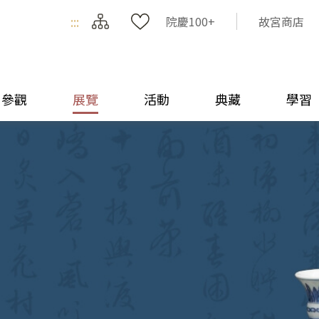
:::
院慶100+
故宮商店
參觀
展覽
活動
典藏
學習