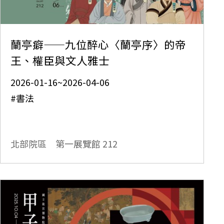
蘭亭癖——九位醉心〈蘭亭序〉的帝
王、權臣與文人雅士
2026-01-16~2026-04-06
#書法
北部院區 第一展覽館
212