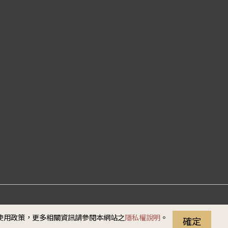
站資料開放宣告
隱私權
安全政策
無障礙說明
e使用政策，更多相關資訊請參閱本網站之
隱私權說明
。
確定