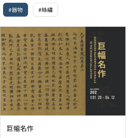
#器物
#絲繡
巨幅名作