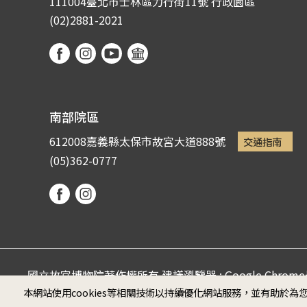
111004臺北市士林區力行街11號
行政園區
(02)2881-2021
南部院區
612008嘉義縣太保市故宮大道888號
交通指南
(05)362-0777
國立故宮博物院著作權所有 建議瀏覽器 : Google Chro
本網站使用cookies等相關技術以持續優化網站服務，並有助於
Microsoft Edge (螢幕最佳顯示效果為1920*1080)